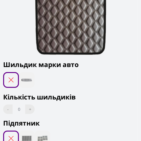
Шильдик марки авто
Кількість шильдиків
-
0
+
Підпятник