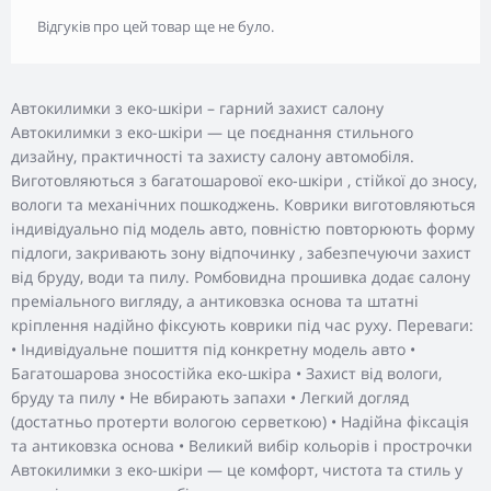
Відгуків про цей товар ще не було.
Автокилимки з еко-шкіри – гарний захист салону
Автокилимки з еко-шкіри — це поєднання стильного
дизайну, практичності та захисту салону автомобіля.
Виготовляються з багатошарової еко-шкіри , стійкої до зносу,
вологи та механічних пошкоджень. Коврики виготовляються
індивідуально під модель авто, повністю повторюють форму
підлоги, закривають зону відпочинку , забезпечуючи захист
від бруду, води та пилу. Ромбовидна прошивка додає салону
преміального вигляду, а антиковзка основа та штатні
кріплення надійно фіксують коврики під час руху. Переваги:
• Індивідуальне пошиття під конкретну модель авто •
Багатошарова зносостійка еко-шкіра • Захист від вологи,
бруду та пилу • Не вбирають запахи • Легкий догляд
(достатньо протерти вологою серветкою) • Надійна фіксація
та антиковзка основа • Великий вибір кольорів і прострочки
Автокилимки з еко-шкіри — це комфорт, чистота та стиль у