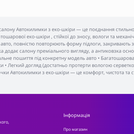
салону Автокилимки з еко-шкіри — це поєднання стильног
тошарової еко-шкіри , стійкої до зносу, вологи та меха
 авто, повністю повторюють форму підлоги, закривають з
а додає салону преміального вигляду, а антиковзка основ
уальне пошиття під конкретну модель авто • Багатошарова 
хи • Легкий догляд (достатньо протерти вологою серветкою
очки Автокилимки з еко-шкіри — це комфорт, чистота та с
Інформація
кого,
Про магазин