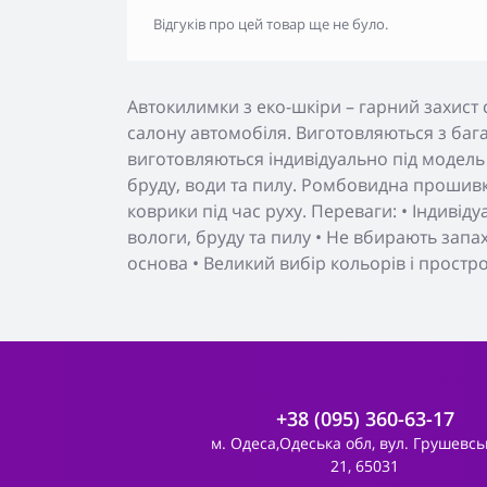
Відгуків про цей товар ще не було.
Автокилимки з еко-шкіри – гарний захист 
салону автомобіля. Виготовляються з бага
виготовляються індивідуально під модель
бруду, води та пилу. Ромбовидна прошивк
коврики під час руху. Переваги: • Індивід
вологи, бруду та пилу • Не вбирають запа
основа • Великий вибір кольорів і простр
+38 (095) 360-63-17
м. Одеса,Одеська обл, вул. Грушевсь
21, 65031