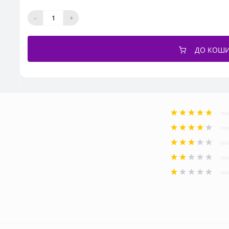
-
+
ДО КОШ