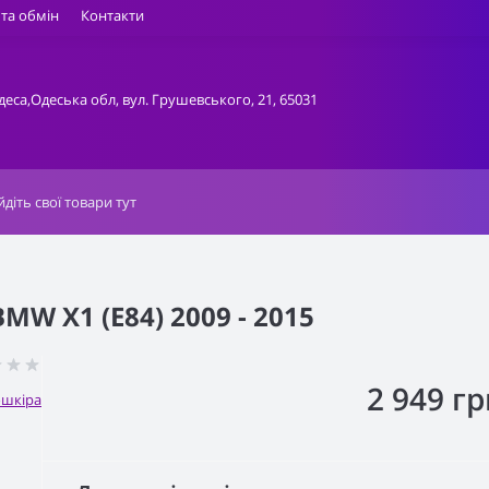
та обмін
Контакти
деса,Одеська обл, вул. Грушевського, 21, 65031
W X1 (E84) 2009 - 2015
2 949 гр
ошкіра