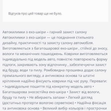
Відгуків про цей товар ще не було.
Автокилимки з еко-шкіри – гарний захист салону
Автокилимки з еко-шкіри — це поєднання стильного
дизайну, практичності та захисту салону автомобіля.
Виготовляються з багатошарової еко-шкіри , стійкої до зносу,
вологи та механічних пошкоджень. Коврики виготовляються
індивідуально під модель авто, повністю повторюють форму
підлоги, закривають зону відпочинку , забезпечуючи захист
від бруду, води та пилу. Ромбовидна прошивка додає салону
преміального вигляду, а антиковзка основа та штатні
кріплення надійно фіксують коврики під час руху. Переваги:
• Індивідуальне пошиття під конкретну модель авто •
Багатошарова зносостійка еко-шкіра • Захист від вологи,
бруду та пилу • Не вбирають запахи • Легкий догляд
(достатньо протерти вологою серветкою) • Надійна фіксація
та антиковзка основа • Великий вибір кольорів і прострочки