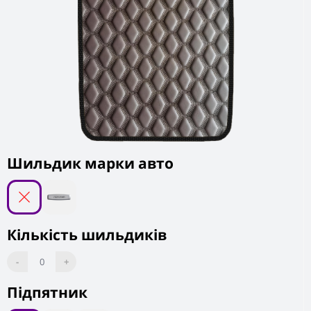
Шильдик марки авто
Кількість шильдиків
-
0
+
Підпятник