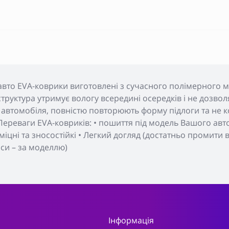
авто EVA-коврики виготовлені з сучасного полімерного м
а структура утримує вологу всередині осередків і не дозвол
автомобіля, повністю повторюють форму підлоги та не ко
ереваги EVA-ковриків: • пошиття під модель Вашого авто 
, міцні та зносостійкі • Легкий догляд (достатньо промити
пси – за моделлю)
Інформація