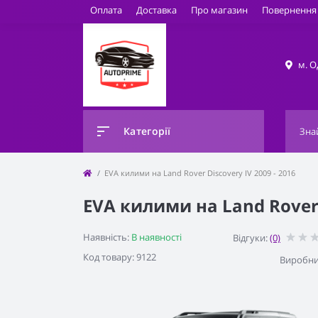
Оплата
Доставка
Про магазин
Повернення 
м. О
Категорії
EVA килими на Land Rover Discovery IV 2009 - 2016
EVA килими на Land Rover D
Наявність:
В наявності
Відгуки:
(0)
Код товару: 9122
Виробни