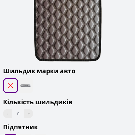
Шильдик марки авто
Кількість шильдиків
-
0
+
Підпятник