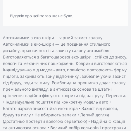
Відгуків про цей товар ще не було.
Автокилимки з еко-шкіри – гарний захист салону
Автокилимки з еко-шкіри — це поєднання стильного
дизайну, практичності та захисту салону автомобіля.
Виготовляються з багатошарової еко-шкіри , стійкої до зносу,
вологи та механічних пошкоджень. Коврики виготовляються
індивідуально під модель авто, повністю повторюють форму
підлоги, закривають зону відпочинку , забезпечуючи захист
від бруду, води та пилу. Ромбовидна прошивка додає салону
преміального вигляду, а антиковзка основа та штатні
кріплення надійно фіксують коврики під час руху. Переваги:
• Індивідуальне пошиття під конкретну модель авто •
Багатошарова зносостійка еко-шкіра • Захист від вологи,
бруду та пилу • Не вбирають запахи • Легкий догляд
(достатньо протерти вологою серветкою) • Надійна фіксація
та антиковзка основа • Великий вибір кольорів і прострочки