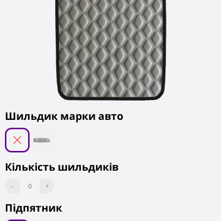
Шильдик марки авто
Кількість шильдиків
-
0
+
Підпятник