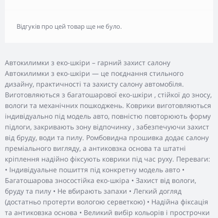
Відгуків про цей товар ще не було.
Автокилимки з еко-шкіри – гарний захист салону
Автокилимки з еко-шкіри — це поєднання стильного
дизайну, практичності та захисту салону автомобіля.
Виготовляються з багатошарової еко-шкіри , стійкої до зносу,
вологи та механічних пошкоджень. Коврики виготовляються
індивідуально під модель авто, повністю повторюють форму
підлоги, закривають зону відпочинку , забезпечуючи захист
від бруду, води та пилу. Ромбовидна прошивка додає салону
преміального вигляду, а антиковзка основа та штатні
кріплення надійно фіксують коврики під час руху. Переваги:
• Індивідуальне пошиття під конкретну модель авто •
Багатошарова зносостійка еко-шкіра • Захист від вологи,
бруду та пилу • Не вбирають запахи • Легкий догляд
(достатньо протерти вологою серветкою) • Надійна фіксація
та антиковзка основа • Великий вибір кольорів і прострочки