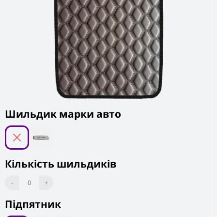
Шильдик марки авто
Кількість шильдиків
-
0
+
Підпятник