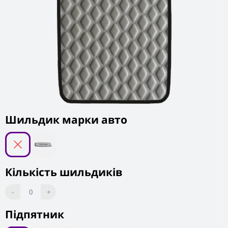
Шильдик марки авто
Кількість шильдиків
-
0
+
Підпятник