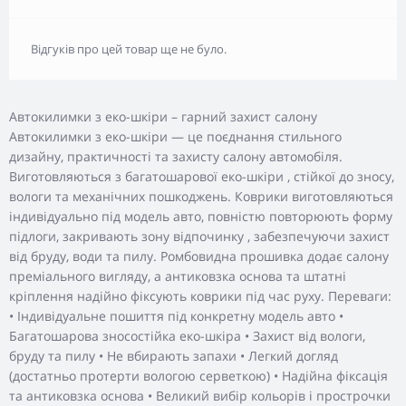
Відгуків про цей товар ще не було.
Автокилимки з еко-шкіри – гарний захист салону
Автокилимки з еко-шкіри — це поєднання стильного
дизайну, практичності та захисту салону автомобіля.
Виготовляються з багатошарової еко-шкіри , стійкої до зносу,
вологи та механічних пошкоджень. Коврики виготовляються
індивідуально під модель авто, повністю повторюють форму
підлоги, закривають зону відпочинку , забезпечуючи захист
від бруду, води та пилу. Ромбовидна прошивка додає салону
преміального вигляду, а антиковзка основа та штатні
кріплення надійно фіксують коврики під час руху. Переваги:
• Індивідуальне пошиття під конкретну модель авто •
Багатошарова зносостійка еко-шкіра • Захист від вологи,
бруду та пилу • Не вбирають запахи • Легкий догляд
(достатньо протерти вологою серветкою) • Надійна фіксація
та антиковзка основа • Великий вибір кольорів і прострочки