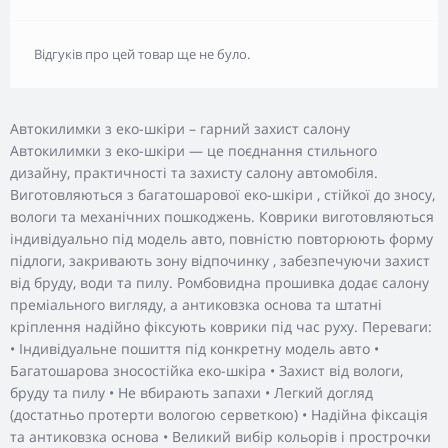
Відгуків про цей товар ще не було.
Автокилимки з еко-шкіри – гарний захист салону
Автокилимки з еко-шкіри — це поєднання стильного
дизайну, практичності та захисту салону автомобіля.
Виготовляються з багатошарової еко-шкіри , стійкої до зносу,
вологи та механічних пошкоджень. Коврики виготовляються
індивідуально під модель авто, повністю повторюють форму
підлоги, закривають зону відпочинку , забезпечуючи захист
від бруду, води та пилу. Ромбовидна прошивка додає салону
преміального вигляду, а антиковзка основа та штатні
кріплення надійно фіксують коврики під час руху. Переваги:
• Індивідуальне пошиття під конкретну модель авто •
Багатошарова зносостійка еко-шкіра • Захист від вологи,
бруду та пилу • Не вбирають запахи • Легкий догляд
(достатньо протерти вологою серветкою) • Надійна фіксація
та антиковзка основа • Великий вибір кольорів і прострочки