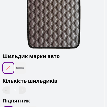
Шильдик марки авто
Кількість шильдиків
-
0
+
Підпятник