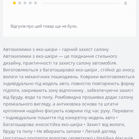
0
Відгуків про цей товар ще не було.
Автокилимки з еко-шкіри – гарний захист салону
Автокилимки з еко-шкіри — це поєднання стильного
дизайну, практичності та захисту салону автомобіля.
Виготовляються з багатошарової еко-шкіри , стійкої до зносу,
вологи та механічних пошкоджень. Коврики виготовляються
індивідуально під модель авто, повністю повторюють форму
підлоги, закривають зону відпочинку , забезпечуючи захист
від бруду, води та пилу. Ромбовидна прошивка додає салону
преміального вигляду, а антиковзка основа та штатні
кріплення надійно фіксують коврики під час руху. Переваги:
• Індивідуальне пошиття під конкретну модель авто •
Багатошарова зносостійка еко-шкіра • Захист від вологи,
бруду та пилу • Не вбирають запахи • Легкий догляд
(достатньо протерти вологою серветкою) • Надійна фіксація