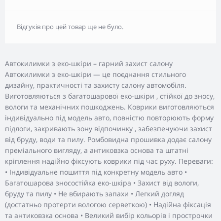
Відгуків про цей товар ще не було.
Автокилимки з еко-шкіри – гарний захист салону
Автокилимки з еко-шкіри — це поєднання стильного
дизайну, практичності та захисту салону автомобіля.
Виготовляються з багатошарової еко-шкіри , стійкої до зносу,
вологи та механічних пошкоджень. Коврики виготовляються
індивідуально під модель авто, повністю повторюють форму
підлоги, закривають зону відпочинку , забезпечуючи захист
від бруду, води та пилу. Ромбовидна прошивка додає салону
преміального вигляду, а антиковзка основа та штатні
кріплення надійно фіксують коврики під час руху. Переваги:
• Індивідуальне пошиття під конкретну модель авто •
Багатошарова зносостійка еко-шкіра • Захист від вологи,
бруду та пилу • Не вбирають запахи • Легкий догляд
(достатньо протерти вологою серветкою) • Надійна фіксація
та антиковзка основа • Великий вибір кольорів і прострочки