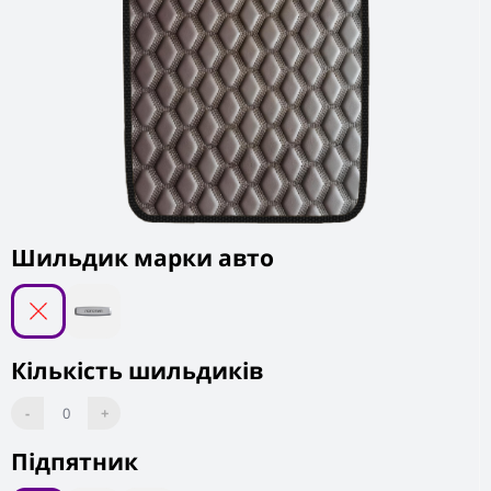
Шильдик марки авто
Кількість шильдиків
-
0
+
Підпятник