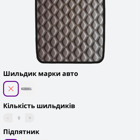
Шильдик марки авто
Кількість шильдиків
-
0
+
Підпятник