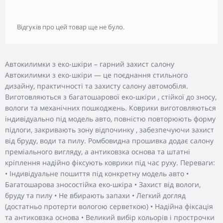
Відгуків про цей товар ще не було.
Автокилимки з еко-шкіри – гарний захист салону
Автокилимки з еко-шкіри — це поєднання стильного
дизайну, практичності та захисту салону автомобіля.
Виготовляються з багатошарової еко-шкіри , стійкої до зносу,
вологи та механічних пошкоджень. Коврики виготовляються
індивідуально під модель авто, повністю повторюють форму
підлоги, закривають зону відпочинку , забезпечуючи захист
від бруду, води та пилу. Ромбовидна прошивка додає салону
преміального вигляду, а антиковзка основа та штатні
кріплення надійно фіксують коврики під час руху. Переваги:
• Індивідуальне пошиття під конкретну модель авто •
Багатошарова зносостійка еко-шкіра • Захист від вологи,
бруду та пилу • Не вбирають запахи • Легкий догляд
(достатньо протерти вологою серветкою) • Надійна фіксація
та антиковзка основа • Великий вибір кольорів і прострочки