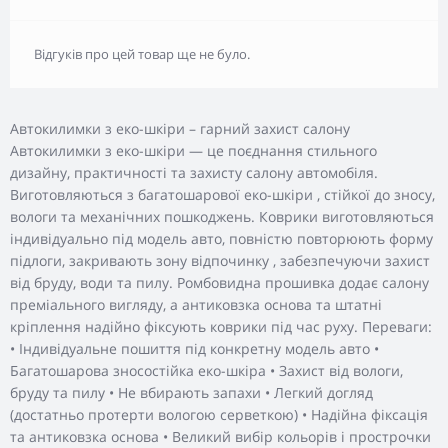
Відгуків про цей товар ще не було.
Автокилимки з еко-шкіри – гарний захист салону
Автокилимки з еко-шкіри — це поєднання стильного
дизайну, практичності та захисту салону автомобіля.
Виготовляються з багатошарової еко-шкіри , стійкої до зносу,
вологи та механічних пошкоджень. Коврики виготовляються
індивідуально під модель авто, повністю повторюють форму
підлоги, закривають зону відпочинку , забезпечуючи захист
від бруду, води та пилу. Ромбовидна прошивка додає салону
преміального вигляду, а антиковзка основа та штатні
кріплення надійно фіксують коврики під час руху. Переваги:
• Індивідуальне пошиття під конкретну модель авто •
Багатошарова зносостійка еко-шкіра • Захист від вологи,
бруду та пилу • Не вбирають запахи • Легкий догляд
(достатньо протерти вологою серветкою) • Надійна фіксація
та антиковзка основа • Великий вибір кольорів і прострочки