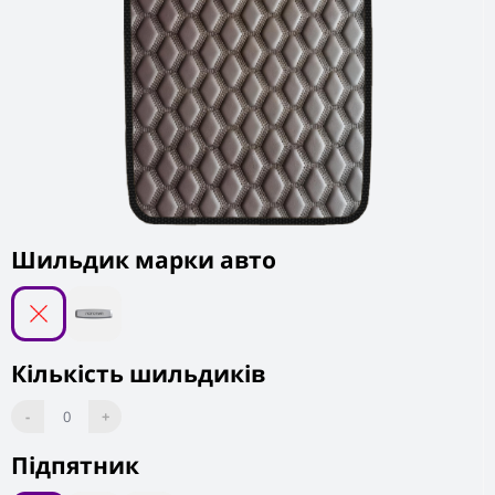
Шильдик марки авто
Кількість шильдиків
-
0
+
Підпятник