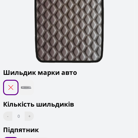
Шильдик марки авто
Кількість шильдиків
-
0
+
Підпятник