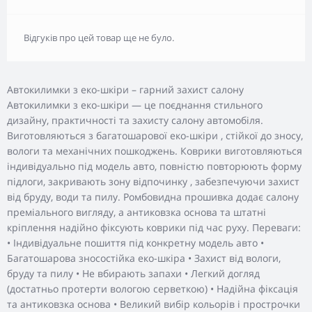
Відгуків про цей товар ще не було.
Автокилимки з еко-шкіри – гарний захист салону
Автокилимки з еко-шкіри — це поєднання стильного
дизайну, практичності та захисту салону автомобіля.
Виготовляються з багатошарової еко-шкіри , стійкої до зносу,
вологи та механічних пошкоджень. Коврики виготовляються
індивідуально під модель авто, повністю повторюють форму
підлоги, закривають зону відпочинку , забезпечуючи захист
від бруду, води та пилу. Ромбовидна прошивка додає салону
преміального вигляду, а антиковзка основа та штатні
кріплення надійно фіксують коврики під час руху. Переваги:
• Індивідуальне пошиття під конкретну модель авто •
Багатошарова зносостійка еко-шкіра • Захист від вологи,
бруду та пилу • Не вбирають запахи • Легкий догляд
(достатньо протерти вологою серветкою) • Надійна фіксація
та антиковзка основа • Великий вибір кольорів і прострочки