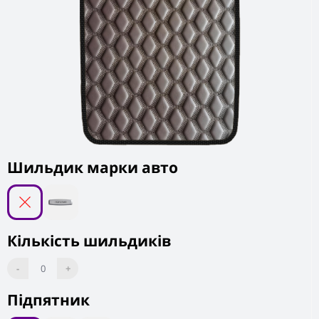
Шильдик марки авто
Кількість шильдиків
-
0
+
Підпятник