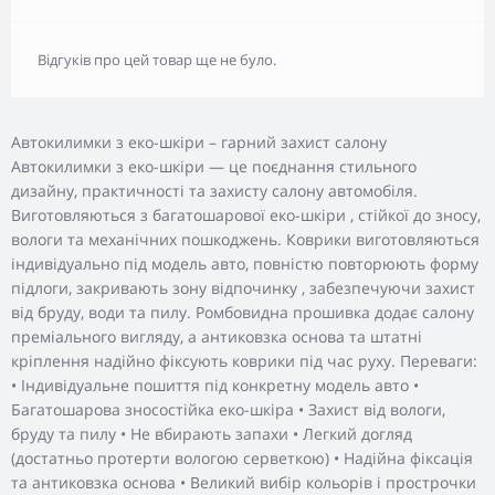
Відгуків про цей товар ще не було.
Автокилимки з еко-шкіри – гарний захист салону
Автокилимки з еко-шкіри — це поєднання стильного
дизайну, практичності та захисту салону автомобіля.
Виготовляються з багатошарової еко-шкіри , стійкої до зносу,
вологи та механічних пошкоджень. Коврики виготовляються
індивідуально під модель авто, повністю повторюють форму
підлоги, закривають зону відпочинку , забезпечуючи захист
від бруду, води та пилу. Ромбовидна прошивка додає салону
преміального вигляду, а антиковзка основа та штатні
кріплення надійно фіксують коврики під час руху. Переваги:
• Індивідуальне пошиття під конкретну модель авто •
Багатошарова зносостійка еко-шкіра • Захист від вологи,
бруду та пилу • Не вбирають запахи • Легкий догляд
(достатньо протерти вологою серветкою) • Надійна фіксація
та антиковзка основа • Великий вибір кольорів і прострочки