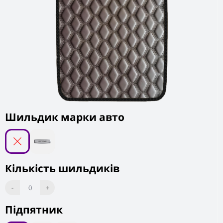
Шильдик марки авто
Кількість шильдиків
-
0
+
Підпятник