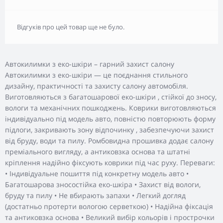
Відгуків про цей товар ще не було.
Автокилимки з еко-шкіри – гарний захист салону
Автокилимки з еко-шкіри — це поєднання стильного
дизайну, практичності та захисту салону автомобіля.
Виготовляються з багатошарової еко-шкіри , стійкої до зносу,
вологи та механічних пошкоджень. Коврики виготовляються
індивідуально під модель авто, повністю повторюють форму
підлоги, закривають зону відпочинку , забезпечуючи захист
від бруду, води та пилу. Ромбовидна прошивка додає салону
преміального вигляду, а антиковзка основа та штатні
кріплення надійно фіксують коврики під час руху. Переваги:
• Індивідуальне пошиття під конкретну модель авто •
Багатошарова зносостійка еко-шкіра • Захист від вологи,
бруду та пилу • Не вбирають запахи • Легкий догляд
(достатньо протерти вологою серветкою) • Надійна фіксація
та антиковзка основа • Великий вибір кольорів і прострочки