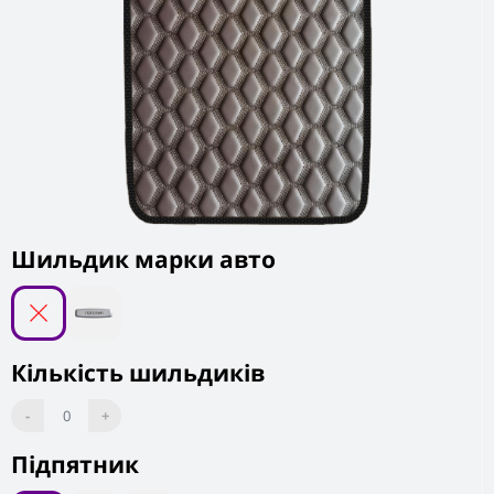
Шильдик марки авто
Кількість шильдиків
-
0
+
Підпятник