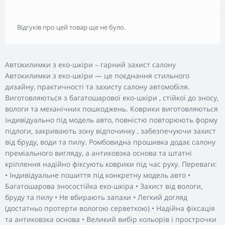
Відгуків про цей товар ще не було.
Автокилимки з еко-шкіри – гарний захист салону
Автокилимки з еко-шкіри — це поєднання стильного
дизайну, практичності та захисту салону автомобіля.
Виготовляються з багатошарової еко-шкіри , стійкої до зносу,
вологи та механічних пошкоджень. Коврики виготовляються
індивідуально під модель авто, повністю повторюють форму
підлоги, закривають зону відпочинку , забезпечуючи захист
від бруду, води та пилу. Ромбовидна прошивка додає салону
преміального вигляду, а антиковзка основа та штатні
кріплення надійно фіксують коврики під час руху. Переваги:
• Індивідуальне пошиття під конкретну модель авто •
Багатошарова зносостійка еко-шкіра • Захист від вологи,
бруду та пилу • Не вбирають запахи • Легкий догляд
(достатньо протерти вологою серветкою) • Надійна фіксація
та антиковзка основа • Великий вибір кольорів і прострочки