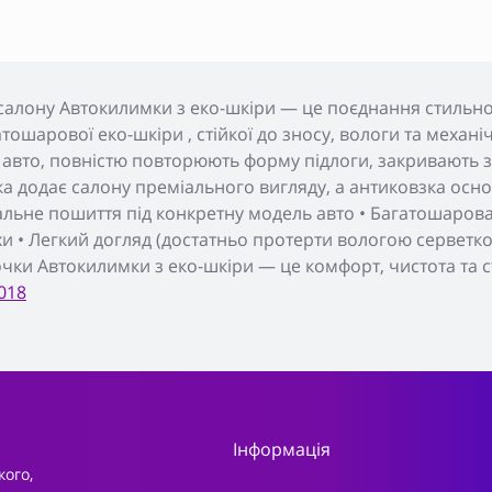
салону Автокилимки з еко-шкіри — це поєднання стильног
тошарової еко-шкіри , стійкої до зносу, вологи та меха
 авто, повністю повторюють форму підлоги, закривають з
а додає салону преміального вигляду, а антиковзка основ
уальне пошиття під конкретну модель авто • Багатошарова 
хи • Легкий догляд (достатньо протерти вологою серветкою
очки Автокилимки з еко-шкіри — це комфорт, чистота та с
018
Інформація
кого,