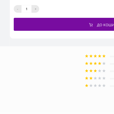
-
+
ДО КОШ