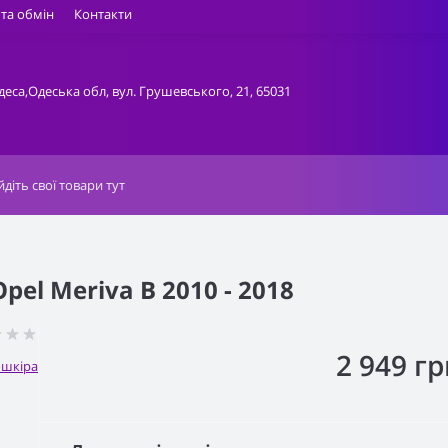
та обмін
Контакти
деса,Одеська обл, вул. Грушевського, 21, 65031
el Meriva B 2010 - 2018
2 949 гр
ошкіра