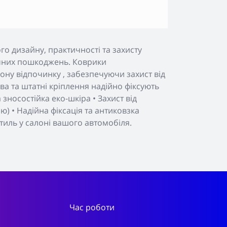
о дизайну, практичності та захисту
нічних пошкоджень. Коврики
ону відпочинку , забезпечуючи захист від
а та штатні кріплення надійно фіксують
зносостійка еко-шкіра • Захист від
) • Надійна фіксація та антиковзка
тиль у салоні вашого автомобіля.
Час роботи