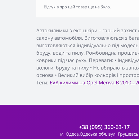
Відгуків про цей товар ще не було.
Автокилимки з еко-шкіри – гарний захист 
салону автомобіля. Виготовляються з бага
виготовляються індивідуально під модель
бруду, води та пилу. Ромбовидна прошивк
коврики під час руху. Переваги: • Індивід
вологи, бруду та пилу • Не вбирають запа
основа • Великий вибір кольорів і простр
Теги:
EVA килими на Opel Meriva B 2010 - 2
+38 (095) 360-63-17
м. Одеса,Одеська обл, вул. Грушевсь