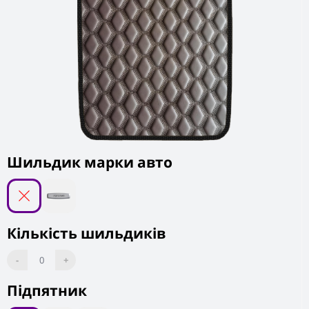
Шильдик марки авто
Кількість шильдиків
-
0
+
Підпятник