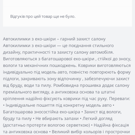
Відгуків про цей товар ще не було.
Автокилимки з еко-шкіри – гарний захист салону
Автокилимки з еко-шкіри — це поєднання стильного
дизайну, практичності та захисту салону автомобіля.
Виготовляються з багатошарової еко-шкіри , стійкої до зносу,
вологи та механічних пошкоджень. Коврики виготовляються
індивідуально під модель авто, повністю повторюють форму
підлоги, закривають зону відпочинку , забезпечуючи захист
від бруду, води та пилу. Ромбовидна прошивка додає салону
преміального вигляду, а антиковзка основа та штатні
кріплення надійно фіксують коврики під час руху. Переваги:
• Індивідуальне пошиття під конкретну модель авто •
Багатошарова зносостійка еко-шкіра • Захист від вологи,
бруду та пилу • Не вбирають запахи • Легкий догляд
(достатньо протерти вологою серветкою) • Надійна фіксація
та антиковзка основа • Великий вибір кольорів і прострочки