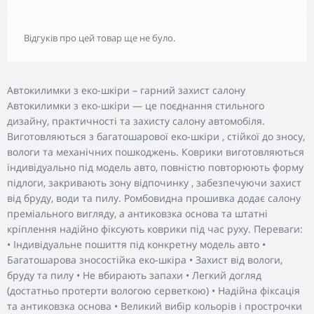
Відгуків про цей товар ще не було.
Автокилимки з еко-шкіри – гарний захист салону
Автокилимки з еко-шкіри — це поєднання стильного
дизайну, практичності та захисту салону автомобіля.
Виготовляються з багатошарової еко-шкіри , стійкої до зносу,
вологи та механічних пошкоджень. Коврики виготовляються
індивідуально під модель авто, повністю повторюють форму
підлоги, закривають зону відпочинку , забезпечуючи захист
від бруду, води та пилу. Ромбовидна прошивка додає салону
преміального вигляду, а антиковзка основа та штатні
кріплення надійно фіксують коврики під час руху. Переваги:
• Індивідуальне пошиття під конкретну модель авто •
Багатошарова зносостійка еко-шкіра • Захист від вологи,
бруду та пилу • Не вбирають запахи • Легкий догляд
(достатньо протерти вологою серветкою) • Надійна фіксація
та антиковзка основа • Великий вибір кольорів і прострочки