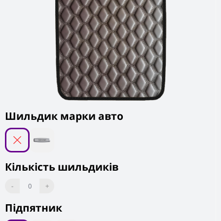
Шильдик марки авто
Кількість шильдиків
-
0
+
Підпятник