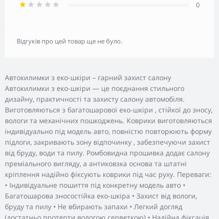
0
Відгуків про цей товар ще не було.
Автокилимки з еко-шкіри – гарний захист салону
Автокилимки з еко-шкіри — це поєднання стильного
дизайну, практичності та захисту салону автомобіля.
Виготовляються з багатошарової еко-шкіри , стійкої до зносу,
вологи та механічних пошкоджень. Коврики виготовляються
індивідуально під модель авто, повністю повторюють форму
підлоги, закривають зону відпочинку , забезпечуючи захист
від бруду, води та пилу. Ромбовидна прошивка додає салону
преміального вигляду, а антиковзка основа та штатні
кріплення надійно фіксують коврики під час руху. Переваги:
• Індивідуальне пошиття під конкретну модель авто •
Багатошарова зносостійка еко-шкіра • Захист від вологи,
бруду та пилу • Не вбирають запахи • Легкий догляд
(достатньо протерти вологою серветкою) • Надійна фіксація