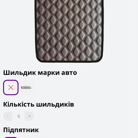
Шильдик марки авто
Кількість шильдиків
-
0
+
Підпятник