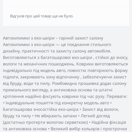
Відгуків про цей товар ще не було.
Автокилимки з еко-шкіри – гарний захист салону
Автокилимки з еко-шкіри — це поєднання стильного
дизайну, практичності та захисту салону автомобіля.
Виготовляються з багатошарової еко-шкіри , стійкої до зносу,
вологи та механічних пошкоджень. Коврики виготовляються
індивідуально під модель авто, повністю повторюють форму
підлоги, закривають зону відпочинку , забезпечуючи захист
від бруду, води та пилу. Ромбовидна прошивка додає салону
преміального вигляду, а антиковзка основа та штатні
кріплення надійно фіксують коврики під час руху. Переваги:
• Індивідуальне пошиття під конкретну модель авто •
Багатошарова зносостійка еко-шкіра • Захист від вологи,
бруду та пилу • Не вбирають запахи • Легкий догляд
(достатньо протерти вологою серветкою) • Надійна фіксація
та антиковзка основа • Великий вибір кольорів і прострочки