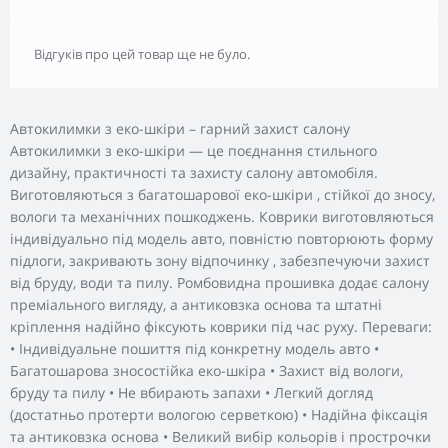
Відгуків про цей товар ще не було.
Автокилимки з еко-шкіри – гарний захист салону
Автокилимки з еко-шкіри — це поєднання стильного
дизайну, практичності та захисту салону автомобіля.
Виготовляються з багатошарової еко-шкіри , стійкої до зносу,
вологи та механічних пошкоджень. Коврики виготовляються
індивідуально під модель авто, повністю повторюють форму
підлоги, закривають зону відпочинку , забезпечуючи захист
від бруду, води та пилу. Ромбовидна прошивка додає салону
преміального вигляду, а антиковзка основа та штатні
кріплення надійно фіксують коврики під час руху. Переваги:
• Індивідуальне пошиття під конкретну модель авто •
Багатошарова зносостійка еко-шкіра • Захист від вологи,
бруду та пилу • Не вбирають запахи • Легкий догляд
(достатньо протерти вологою серветкою) • Надійна фіксація
та антиковзка основа • Великий вибір кольорів і прострочки