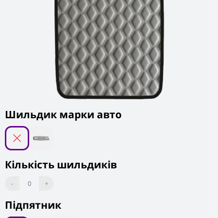
Шильдик марки авто
Кількість шильдиків
-
0
+
Підпятник