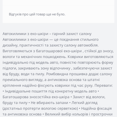
Відгуків про цей товар ще не було.
Автокилимки з еко-шкіри – гарний захист салону
Автокилимки з еко-шкіри — це поєднання стильного
дизайну, практичності та захисту салону автомобіля.
Виготовляються з багатошарової еко-шкіри , стійкої до зносу,
вологи та механічних пошкоджень. Коврики виготовляються
індивідуально під модель авто, повністю повторюють форму
підлоги, закривають зону відпочинку , забезпечуючи захист
від бруду, води та пилу. Ромбовидна прошивка додає салону
преміального вигляду, а антиковзка основа та штатні
кріплення надійно фіксують коврики під час руху. Переваги:
• Індивідуальне пошиття під конкретну модель авто •
Багатошарова зносостійка еко-шкіра • Захист від вологи,
бруду та пилу • Не вбирають запахи • Легкий догляд
(достатньо протерти вологою серветкою) • Надійна фіксація
та антиковзка основа • Великий вибір кольорів і прострочки