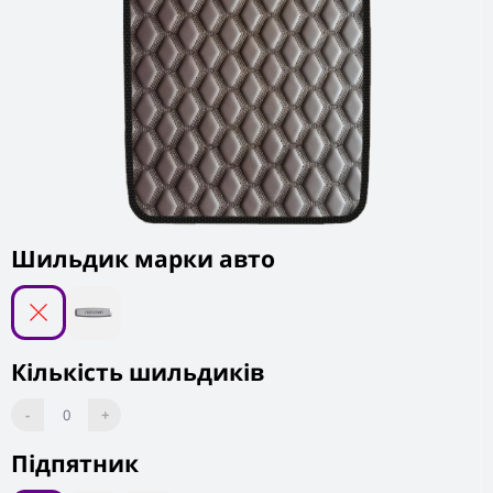
Шильдик марки авто
Кількість шильдиків
-
0
+
Підпятник