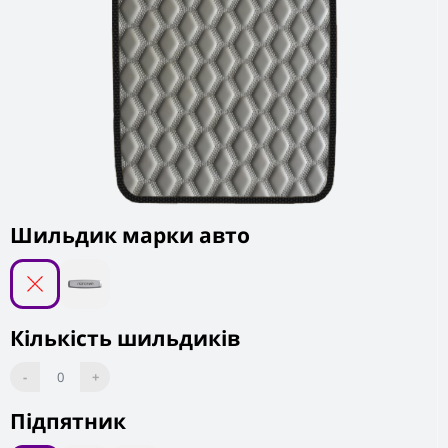
Шильдик марки авто
Кількість шильдиків
-
0
+
Підпятник