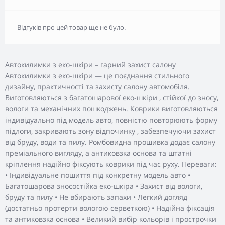
Відгуків про цей товар ще не було.
Автокилимки з еко-шкіри – гарний захист салону
Автокилимки з еко-шкіри — це поєднання стильного
дизайну, практичності та захисту салону автомобіля.
Виготовляються з багатошарової еко-шкіри , стійкої до зносу,
вологи та механічних пошкоджень. Коврики виготовляються
індивідуально під модель авто, повністю повторюють форму
підлоги, закривають зону відпочинку , забезпечуючи захист
від бруду, води та пилу. Ромбовидна прошивка додає салону
преміального вигляду, а антиковзка основа та штатні
кріплення надійно фіксують коврики під час руху. Переваги:
• Індивідуальне пошиття під конкретну модель авто •
Багатошарова зносостійка еко-шкіра • Захист від вологи,
бруду та пилу • Не вбирають запахи • Легкий догляд
(достатньо протерти вологою серветкою) • Надійна фіксація
та антиковзка основа • Великий вибір кольорів і прострочки