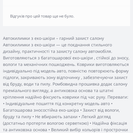
Відгуків про цей товар ще не було.
Автокилимки з еко-шкіри – гарний захист салону
Автокилимки з еко-шкіри — це поєднання стильного
дизайну, практичності та захисту салону автомобіля.
Виготовляються з багатошарової еко-шкіри , стійкої до зносу,
вологи та механічних пошкоджень. Коврики виготовляються
індивідуально під модель авто, повністю повторюють форму
підлоги, закривають зону відпочинку , забезпечуючи захист
від бруду, води та пилу. Ромбовидна прошивка додає салону
преміального вигляду, а антиковзка основа та штатні
кріплення надійно фіксують коврики під час руху. Переваги:
• Індивідуальне пошиття під конкретну модель авто •
Багатошарова зносостійка еко-шкіра • Захист від вологи,
бруду та пилу • Не вбирають запахи • Легкий догляд
(достатньо протерти вологою серветкою) • Надійна фіксація
та антиковзка основа • Великий вибір кольорів і прострочки