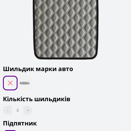
Шильдик марки авто
Кількість шильдиків
-
0
+
Підпятник