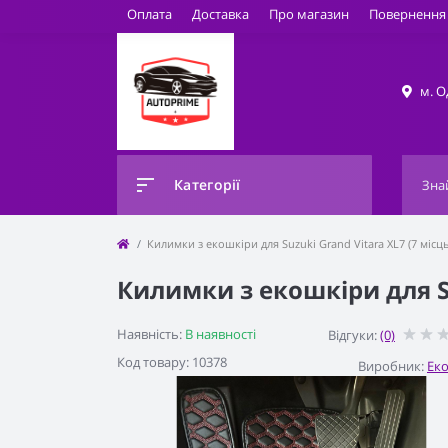
Оплата
Доставка
Про магазин
Повернення 
м. О
Категорії
Килимки з екошкіри для Suzuki Grand Vitara XL7 (7 місць
Килимки з екошкіри для Suz
Наявність:
В наявності
Відгуки:
(0)
Код товару: 10378
Виробник:
Ек