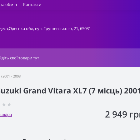
та обмін
Контакти
деса,Одеська обл, вул. Грушевського, 21, 65031
) 2001 - 2008
uki Grand Vitara XL7 (7 місць) 2001
2 949 гр
ошкіра