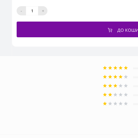
-
+
ДО КОШ