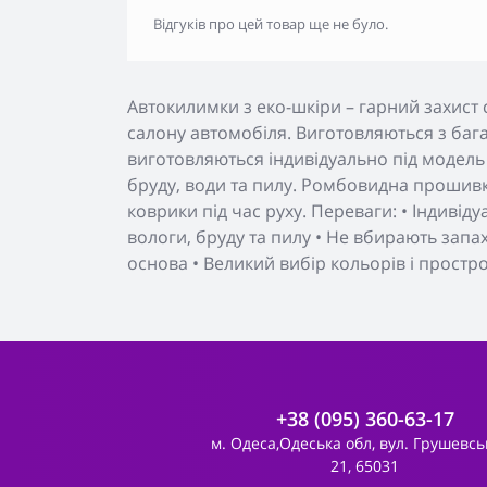
Відгуків про цей товар ще не було.
Автокилимки з еко-шкіри – гарний захист 
салону автомобіля. Виготовляються з бага
виготовляються індивідуально під модель
бруду, води та пилу. Ромбовидна прошивк
коврики під час руху. Переваги: • Індивід
вологи, бруду та пилу • Не вбирають запа
основа • Великий вибір кольорів і простр
+38 (095) 360-63-17
м. Одеса,Одеська обл, вул. Грушевсь
21, 65031