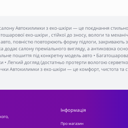
салону Автокилимки з еко-шкіри — це поєднання стильног
тошарової еко-шкіри , стійкої до зносу, вологи та меха
 авто, повністю повторюють форму підлоги, закривають з
а додає салону преміального вигляду, а антиковзка основ
уальне пошиття під конкретну модель авто • Багатошарова 
хи • Легкий догляд (достатньо протерти вологою серветкою
очки Автокилимки з еко-шкіри — це комфорт, чистота та с
Інформація
кого,
Про магазин