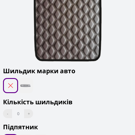
Шильдик марки авто
Кількість шильдиків
-
0
+
Підпятник