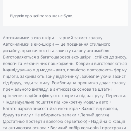
Відгуків про цей товар ще не було.
Автокилимки з еко-шкіри – гарний захист салону
Автокилимки з еко-шкіри — це поєднання стильного
дизайну, практичності та захисту салону автомобіля.
Виготовляються з багатошарової еко-шкіри , стійкої до зносу,
вологи та механічних пошкоджень. Коврики виготовляються
індивідуально під модель авто, повністю повторюють форму
підлоги, закривають зону відпочинку , забезпечуючи захист
від бруду, води та пилу. Ромбовидна прошивка додає салону
преміального вигляду, а антиковзка основа та штатні
кріплення надійно фіксують коврики під час руху. Переваги:
• Індивідуальне пошиття під конкретну модель авто •
Багатошарова зносостійка еко-шкіра • Захист від вологи,
бруду та пилу • Не вбирають запахи • Легкий догляд
(достатньо протерти вологою серветкою) • Надійна фіксація
та антиковзка основа • Великий вибір кольорів і прострочки