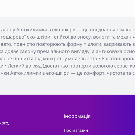
салону Автокилимки з еко-шкіри — це поєднання стильног
тошарової еко-шкіри , стійкої до зносу, вологи та меха
 авто, повністю повторюють форму підлоги, закривають з
а додає салону преміального вигляду, а антиковзка основ
уальне пошиття під конкретну модель авто • Багатошарова 
хи • Легкий догляд (достатньо протерти вологою серветкою
очки Автокилимки з еко-шкіри — це комфорт, чистота та с
Інформація
кого,
Про магазин