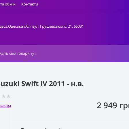
та обмін
Контакти
деса,Одеська обл, вул. Грушевського, 21, 65031
uki Swift IV 2011 - н.в.
2 949 гр
ошкіра