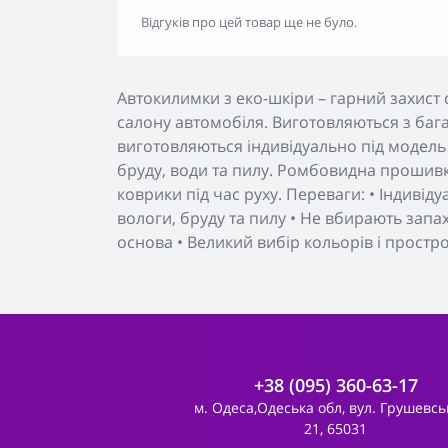
Відгуків про цей товар ще не було.
Автокилимки з еко-шкіри – гарний захист 
салону автомобіля. Виготовляються з бага
виготовляються індивідуально під модель
бруду, води та пилу. Ромбовидна прошивк
коврики під час руху. Переваги: • Індивід
вологи, бруду та пилу • Не вбирають запа
основа • Великий вибір кольорів і простр
+38 (095) 360-63-17
м. Одеса,Одеська обл, вул. Грушевсь
21, 65031