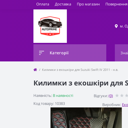
Оплата
Доставка
Про магазин
Повернення 
м. О
Категорії
Килимки з екошкіри для Suzuki Swift IV 2011 - н.в.
Килимки з екошкіри для Suz
Наявність:
В наявності
Відгуки:
(0)
Код товару: 10383
Виробник:
Ек