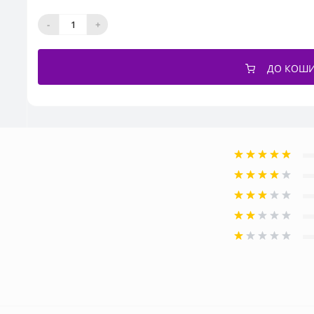
-
+
ДО КОШ