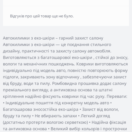
Відгуків про цей товар ще не було.
Автокилимки з еко-шкіри – гарний захист салону
Автокилимки з еко-шкіри — це поєднання стильного
дизайну, практичності та захисту салону автомобіля.
Виготовляються з багатошарової еко-шкіри , стійкої до зносу,
вологи та механічних пошкоджень. Коврики виготовляються
індивідуально під модель авто, повністю повторюють форму
підлоги, закривають зону відпочинку , забезпечуючи захист
від бруду, води та пилу. Ромбовидна прошивка додає салону
преміального вигляду, а антиковзка основа та штатні
кріплення надійно фіксують коврики під час руху. Переваги:
• Індивідуальне пошиття під конкретну модель авто •
Багатошарова зносостійка еко-шкіра • Захист від вологи,
бруду та пилу • Не вбирають запахи • Легкий догляд
(достатньо протерти вологою серветкою) • Надійна фіксація
та антиковзка основа • Великий вибір кольорів і прострочки