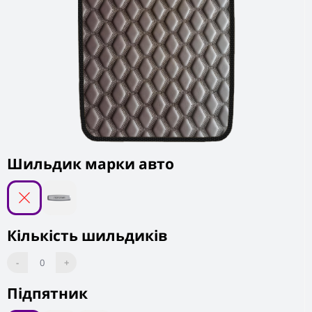
Шильдик марки авто
Кількість шильдиків
-
0
+
Підпятник