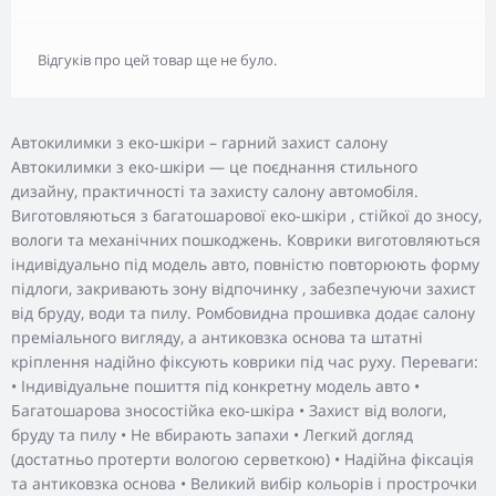
Відгуків про цей товар ще не було.
Автокилимки з еко-шкіри – гарний захист салону
Автокилимки з еко-шкіри — це поєднання стильного
дизайну, практичності та захисту салону автомобіля.
Виготовляються з багатошарової еко-шкіри , стійкої до зносу,
вологи та механічних пошкоджень. Коврики виготовляються
індивідуально під модель авто, повністю повторюють форму
підлоги, закривають зону відпочинку , забезпечуючи захист
від бруду, води та пилу. Ромбовидна прошивка додає салону
преміального вигляду, а антиковзка основа та штатні
кріплення надійно фіксують коврики під час руху. Переваги:
• Індивідуальне пошиття під конкретну модель авто •
Багатошарова зносостійка еко-шкіра • Захист від вологи,
бруду та пилу • Не вбирають запахи • Легкий догляд
(достатньо протерти вологою серветкою) • Надійна фіксація
та антиковзка основа • Великий вибір кольорів і прострочки