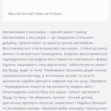
Відгуків про цей товар ще не було.
Автокилимки з еко-шкіри – гарний захист салону
Автокилимки з еко-шкіри — це поєднання стильного
дизайну, практичності та захисту салону автомобіля.
Виготовляються з багатошарової еко-шкіри , стійкої до зносу,
вологи та механічних пошкоджень. Коврики виготовляються
індивідуально під модель авто, повністю повторюють форму
підлоги, закривають зону відпочинку , забезпечуючи захист
від бруду, води та пилу. Ромбовидна прошивка додає салону
преміального вигляду, а антиковзка основа та штатні
кріплення надійно фіксують коврики під час руху. Переваги:
• Індивідуальне пошиття під конкретну модель авто •
Багатошарова зносостійка еко-шкіра • Захист від вологи,
бруду та пилу • Не вбирають запахи • Легкий догляд
(достатньо протерти вологою серветкою) • Надійна фіксація
та антиковзка основа • Великий вибір кольорів і прострочки