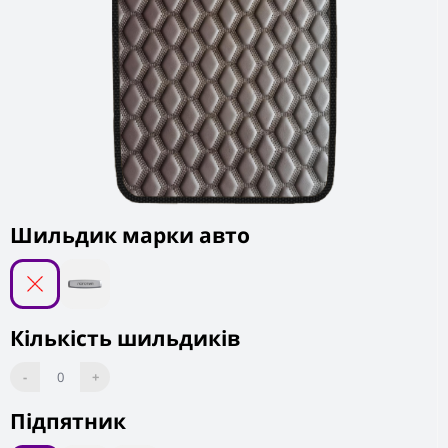
Шильдик марки авто
Кількість шильдиків
-
0
+
Підпятник