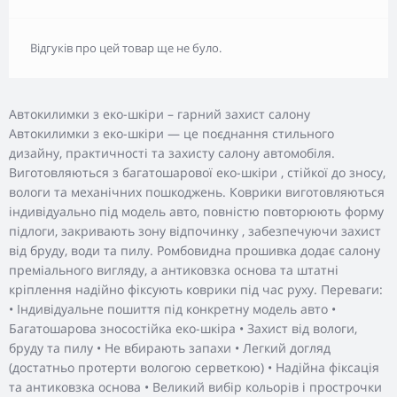
Відгуків про цей товар ще не було.
Автокилимки з еко-шкіри – гарний захист салону
Автокилимки з еко-шкіри — це поєднання стильного
дизайну, практичності та захисту салону автомобіля.
Виготовляються з багатошарової еко-шкіри , стійкої до зносу,
вологи та механічних пошкоджень. Коврики виготовляються
індивідуально під модель авто, повністю повторюють форму
підлоги, закривають зону відпочинку , забезпечуючи захист
від бруду, води та пилу. Ромбовидна прошивка додає салону
преміального вигляду, а антиковзка основа та штатні
кріплення надійно фіксують коврики під час руху. Переваги:
• Індивідуальне пошиття під конкретну модель авто •
Багатошарова зносостійка еко-шкіра • Захист від вологи,
бруду та пилу • Не вбирають запахи • Легкий догляд
(достатньо протерти вологою серветкою) • Надійна фіксація
та антиковзка основа • Великий вибір кольорів і прострочки