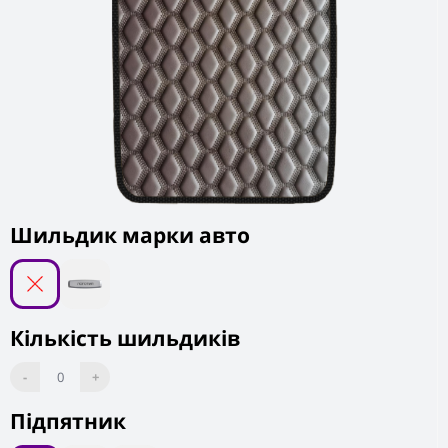
Шильдик марки авто
Кількість шильдиків
-
0
+
Підпятник