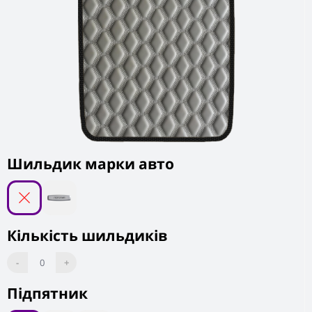
Шильдик марки авто
Кількість шильдиків
-
0
+
Підпятник