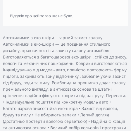
Відгуків про цей товар ще не було.
Автокилимки з еко-шкіри – гарний захист салону
Автокилимки з еко-шкіри — це поєднання стильного
дизайну, практичності та захисту салону автомобіля.
Виготовляються з багатошарової еко-шкіри , стійкої до зносу,
вологи та механічних пошкоджень. Коврики виготовляються
індивідуально під модель авто, повністю повторюють форму
підлоги, закривають зону відпочинку , забезпечуючи захист
від бруду, води та пилу. Ромбовидна прошивка додає салону
преміального вигляду, а антиковзка основа та штатні
кріплення надійно фіксують коврики під час руху. Переваги:
• Індивідуальне пошиття під конкретну модель авто •
Багатошарова зносостійка еко-шкіра • Захист від вологи,
бруду та пилу • Не вбирають запахи • Легкий догляд
(достатньо протерти вологою серветкою) • Надійна фіксація
та антиковзка основа • Великий вибір кольорів і прострочки