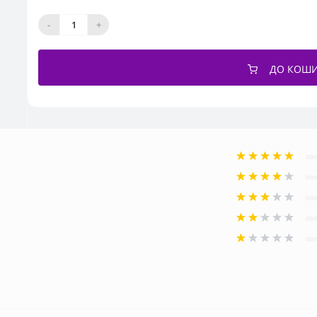
-
+
ДО КОШ