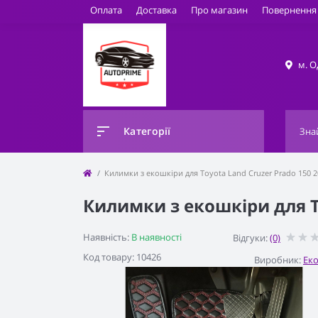
Оплата
Доставка
Про магазин
Повернення 
м. О
Категорії
Килимки з екошкіри для Toyota Land Cruzer Prado 150 2
Килимки з екошкіри для To
Наявність:
В наявності
Відгуки:
(0)
Код товару: 10426
Виробник:
Ек