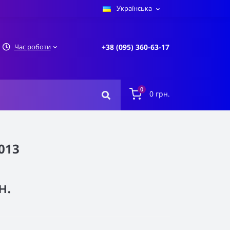
Українська
Час роботи
+38 (095) 360-63-17
0
0 грн.
013
н.