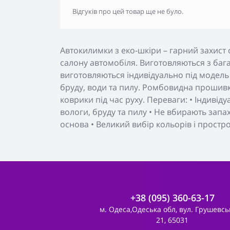
Відгуків про цей товар ще не було.
Автокилимки з еко-шкіри – гарний захист 
салону автомобіля. Виготовляються з бага
виготовляються індивідуально під модель
бруду, води та пилу. Ромбовидна прошивк
коврики під час руху. Переваги: • Індивід
вологи, бруду та пилу • Не вбирають запа
основа • Великий вибір кольорів і простр
+38 (095) 360-63-17
м. Одеса,Одеська обл, вул. Грушевсь
21, 65031