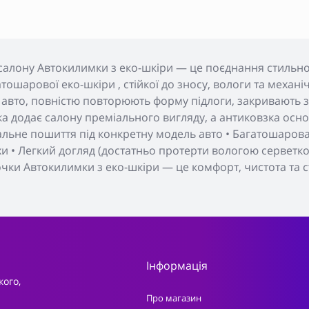
салону Автокилимки з еко-шкіри — це поєднання стильног
тошарової еко-шкіри , стійкої до зносу, вологи та меха
 авто, повністю повторюють форму підлоги, закривають з
а додає салону преміального вигляду, а антиковзка основ
уальне пошиття під конкретну модель авто • Багатошарова 
хи • Легкий догляд (достатньо протерти вологою серветкою
очки Автокилимки з еко-шкіри — це комфорт, чистота та с
Інформація
кого,
Про магазин