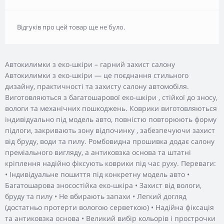
Відгуків про цей товар ще не було.
Автокилимки з еко-шкіри – гарний захист салону
Автокилимки з еко-шкіри — це поєднання стильного
дизайну, практичності та захисту салону автомобіля.
Виготовляються з багатошарової еко-шкіри , стійкої до зносу,
вологи та механічних пошкоджень. Коврики виготовляються
індивідуально під модель авто, повністю повторюють форму
підлоги, закривають зону відпочинку , забезпечуючи захист
від бруду, води та пилу. Ромбовидна прошивка додає салону
преміального вигляду, а антиковзка основа та штатні
кріплення надійно фіксують коврики під час руху. Переваги:
• Індивідуальне пошиття під конкретну модель авто •
Багатошарова зносостійка еко-шкіра • Захист від вологи,
бруду та пилу • Не вбирають запахи • Легкий догляд
(достатньо протерти вологою серветкою) • Надійна фіксація
та антиковзка основа • Великий вибір кольорів і прострочки