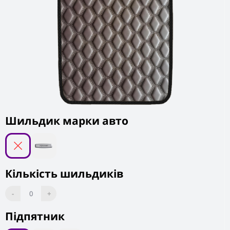
Шильдик марки авто
Кількість шильдиків
-
0
+
Підпятник