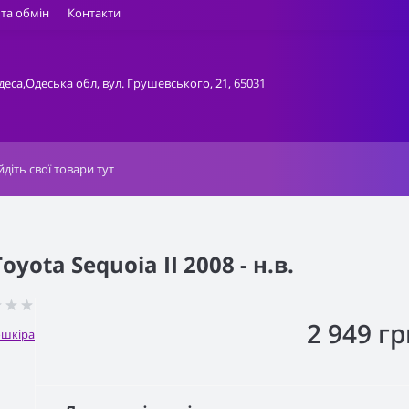
та обмін
Контакти
деса,Одеська обл, вул. Грушевського, 21, 65031
ota Sequoia II 2008 - н.в.
2 949 гр
ошкіра