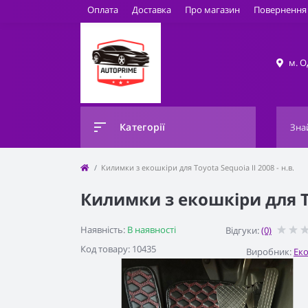
Оплата
Доставка
Про магазин
Повернення 
м. О
Категорії
Килимки з екошкіри для Toyota Sequoia II 2008 - н.в.
Килимки з екошкіри для Toy
Наявність:
В наявності
Відгуки:
(0)
Код товару: 10435
Виробник:
Ек