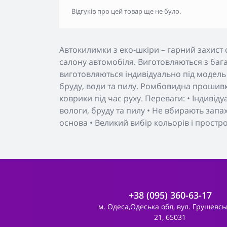
Відгуків про цей товар ще не було.
Автокилимки з еко-шкіри – гарний захист 
салону автомобіля. Виготовляються з бага
виготовляються індивідуально під модель
бруду, води та пилу. Ромбовидна прошивк
коврики під час руху. Переваги: • Індивід
вологи, бруду та пилу • Не вбирають запа
основа • Великий вибір кольорів і простр
+38 (095) 360-63-17
м. Одеса,Одеська обл, вул. Грушевсь
21, 65031