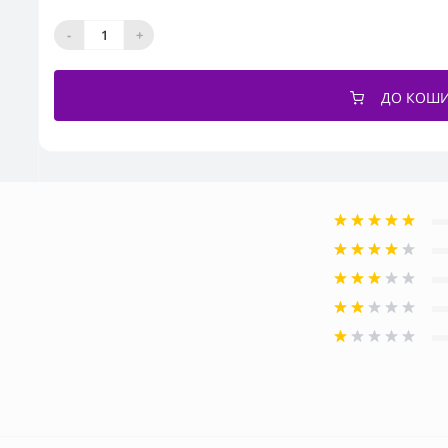
-
+
ДО КОШ