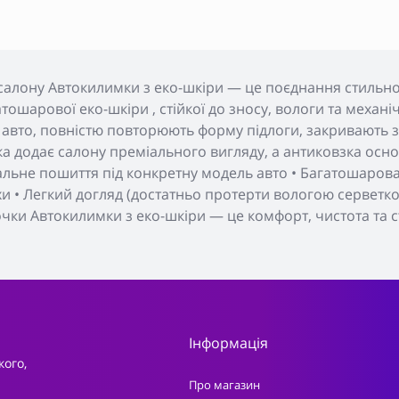
салону Автокилимки з еко-шкіри — це поєднання стильног
тошарової еко-шкіри , стійкої до зносу, вологи та меха
 авто, повністю повторюють форму підлоги, закривають з
а додає салону преміального вигляду, а антиковзка основ
уальне пошиття під конкретну модель авто • Багатошарова 
хи • Легкий догляд (достатньо протерти вологою серветкою
очки Автокилимки з еко-шкіри — це комфорт, чистота та с
Інформація
кого,
Про магазин