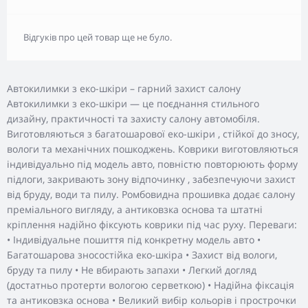
Відгуків про цей товар ще не було.
Автокилимки з еко-шкіри – гарний захист салону
Автокилимки з еко-шкіри — це поєднання стильного
дизайну, практичності та захисту салону автомобіля.
Виготовляються з багатошарової еко-шкіри , стійкої до зносу,
вологи та механічних пошкоджень. Коврики виготовляються
індивідуально під модель авто, повністю повторюють форму
підлоги, закривають зону відпочинку , забезпечуючи захист
від бруду, води та пилу. Ромбовидна прошивка додає салону
преміального вигляду, а антиковзка основа та штатні
кріплення надійно фіксують коврики під час руху. Переваги:
• Індивідуальне пошиття під конкретну модель авто •
Багатошарова зносостійка еко-шкіра • Захист від вологи,
бруду та пилу • Не вбирають запахи • Легкий догляд
(достатньо протерти вологою серветкою) • Надійна фіксація
та антиковзка основа • Великий вибір кольорів і прострочки