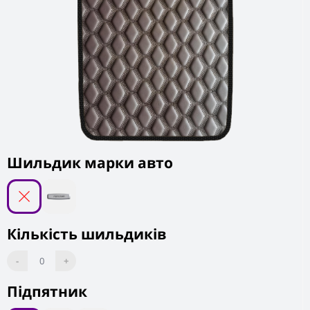
Шильдик марки авто
Кількість шильдиків
-
0
+
Підпятник