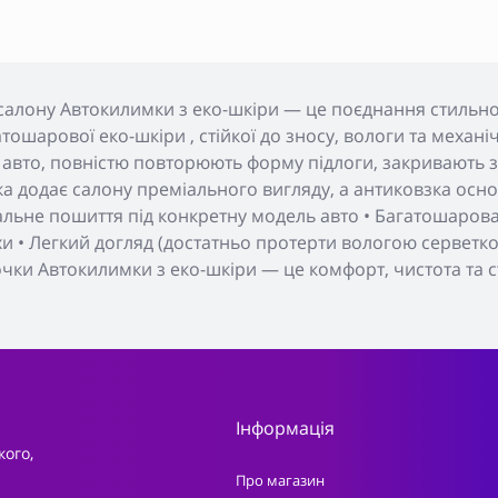
салону Автокилимки з еко-шкіри — це поєднання стильног
тошарової еко-шкіри , стійкої до зносу, вологи та меха
 авто, повністю повторюють форму підлоги, закривають з
а додає салону преміального вигляду, а антиковзка основ
уальне пошиття під конкретну модель авто • Багатошарова 
хи • Легкий догляд (достатньо протерти вологою серветкою
очки Автокилимки з еко-шкіри — це комфорт, чистота та с
Інформація
кого,
Про магазин