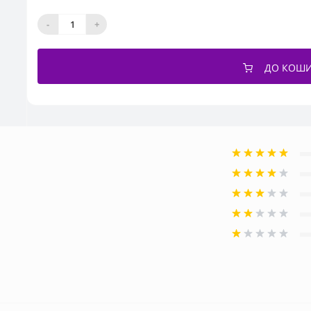
-
+
ДО КОШ