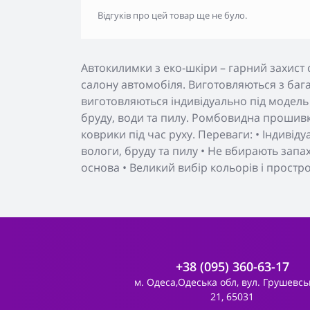
Відгуків про цей товар ще не було.
Автокилимки з еко-шкіри – гарний захист 
салону автомобіля. Виготовляються з бага
виготовляються індивідуально під модель
бруду, води та пилу. Ромбовидна прошивк
коврики під час руху. Переваги: • Індивід
вологи, бруду та пилу • Не вбирають запа
основа • Великий вибір кольорів і простр
+38 (095) 360-63-17
м. Одеса,Одеська обл, вул. Грушевсь
21, 65031