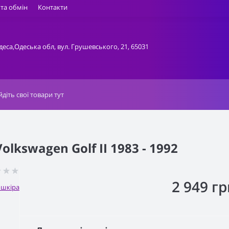
та обмін
Контакти
деса,Одеська обл, вул. Грушевського, 21, 65031
lkswagen Golf II 1983 - 1992
2 949 гр
ошкіра