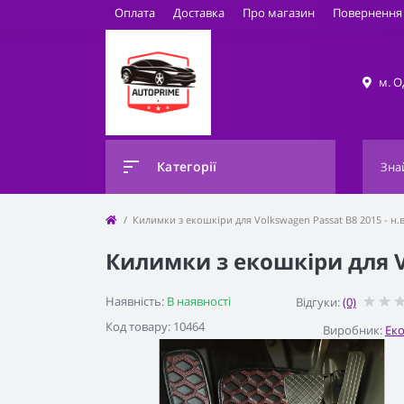
Оплата
Доставка
Про магазин
Повернення 
м. О
Категорії
Килимки з екошкіри для Volkswagen Passat B8 2015 - н.в
Килимки з екошкіри для Vo
Наявність:
В наявності
Відгуки:
(0)
Код товару: 10464
Виробник:
Ек