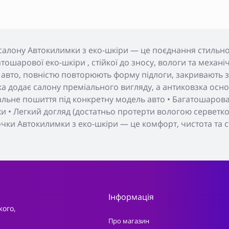
салону Автокилимки з еко-шкіри — це поєднання стильног
тошарової еко-шкіри , стійкої до зносу, вологи та меха
 авто, повністю повторюють форму підлоги, закривають з
а додає салону преміального вигляду, а антиковзка основ
уальне пошиття під конкретну модель авто • Багатошарова 
хи • Легкий догляд (достатньо протерти вологою серветкою
очки Автокилимки з еко-шкіри — це комфорт, чистота та с
Інформація
кого,
Про магазин