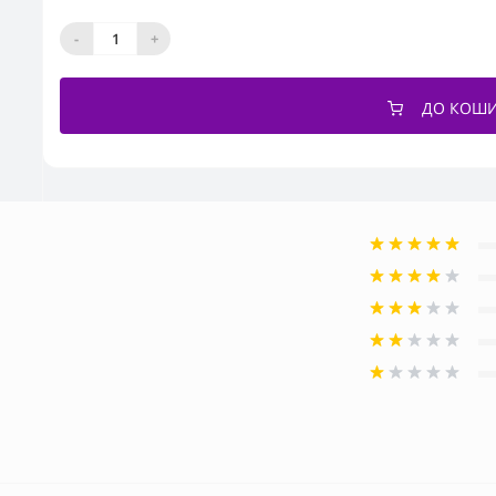
-
+
ДО КОШ