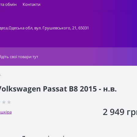
та обмін
Контакти
деса,Одеська обл, вул. Грушевського, 21, 65031
.
lkswagen Passat B8 2015 - н.в.
2 949 гр
ошкіра