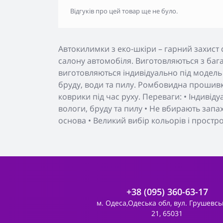
Відгуків про цей товар ще не було.
Автокилимки з еко-шкіри – гарний захист 
салону автомобіля. Виготовляються з бага
виготовляються індивідуально під модель
бруду, води та пилу. Ромбовидна прошивк
коврики під час руху. Переваги: • Індивід
вологи, бруду та пилу • Не вбирають запа
основа • Великий вибір кольорів і простр
+38 (095) 360-63-17
м. Одеса,Одеська обл, вул. Грушевсь
21, 65031