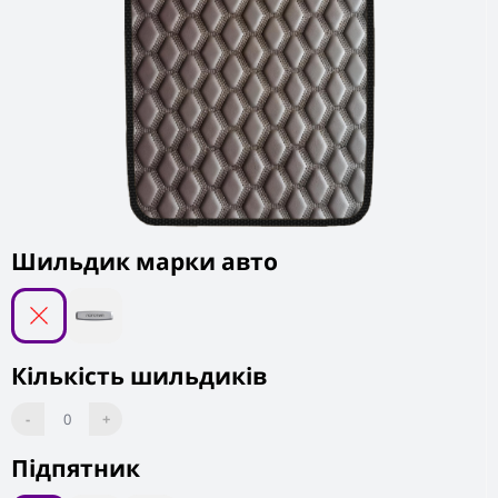
Шильдик марки авто
Кількість шильдиків
-
0
+
Підпятник