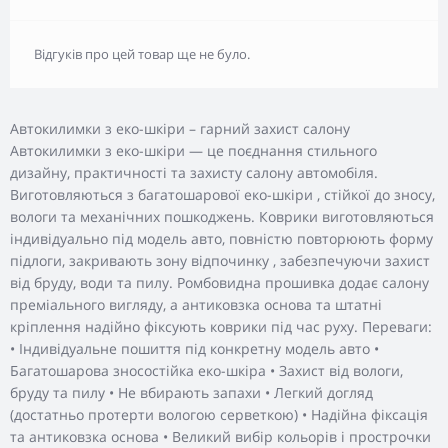
Відгуків про цей товар ще не було.
Автокилимки з еко-шкіри – гарний захист салону
Автокилимки з еко-шкіри — це поєднання стильного
дизайну, практичності та захисту салону автомобіля.
Виготовляються з багатошарової еко-шкіри , стійкої до зносу,
вологи та механічних пошкоджень. Коврики виготовляються
індивідуально під модель авто, повністю повторюють форму
підлоги, закривають зону відпочинку , забезпечуючи захист
від бруду, води та пилу. Ромбовидна прошивка додає салону
преміального вигляду, а антиковзка основа та штатні
кріплення надійно фіксують коврики під час руху. Переваги:
• Індивідуальне пошиття під конкретну модель авто •
Багатошарова зносостійка еко-шкіра • Захист від вологи,
бруду та пилу • Не вбирають запахи • Легкий догляд
(достатньо протерти вологою серветкою) • Надійна фіксація
та антиковзка основа • Великий вибір кольорів і прострочки