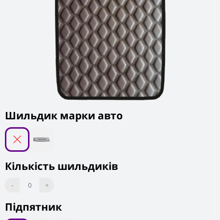
Шильдик марки авто
Кількість шильдиків
-
0
+
Підпятник