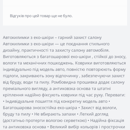
Відгуків про цей товар ще не було.
Автокилимки з еко-шкіри – гарний захист салону
Автокилимки з еко-шкіри — це поєднання стильного
дизайну, практичності та захисту салону автомобіля.
Виготовляються з багатошарової еко-шкіри , стійкої до зносу,
вологи та механічних пошкоджень. Коврики виготовляються
індивідуально під модель авто, повністю повторюють форму
підлоги, закривають зону відпочинку , забезпечуючи захист
від бруду, води та пилу. Ромбовидна прошивка додає салону
преміального вигляду, а антиковзка основа та штатні
кріплення надійно фіксують коврики під час руху. Переваги:
• Індивідуальне пошиття під конкретну модель авто •
Багатошарова зносостійка еко-шкіра • Захист від вологи,
бруду та пилу • Не вбирають запахи • Легкий догляд
(достатньо протерти вологою серветкою) • Надійна фіксація
та антиковзка основа • Великий вибір кольорів і прострочки