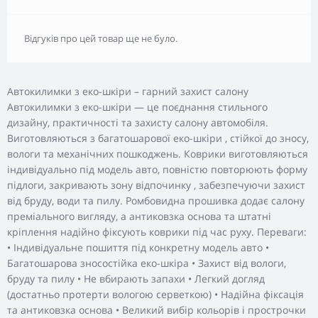
Відгуків про цей товар ще не було.
Автокилимки з еко-шкіри – гарний захист салону
Автокилимки з еко-шкіри — це поєднання стильного
дизайну, практичності та захисту салону автомобіля.
Виготовляються з багатошарової еко-шкіри , стійкої до зносу,
вологи та механічних пошкоджень. Коврики виготовляються
індивідуально під модель авто, повністю повторюють форму
підлоги, закривають зону відпочинку , забезпечуючи захист
від бруду, води та пилу. Ромбовидна прошивка додає салону
преміального вигляду, а антиковзка основа та штатні
кріплення надійно фіксують коврики під час руху. Переваги:
• Індивідуальне пошиття під конкретну модель авто •
Багатошарова зносостійка еко-шкіра • Захист від вологи,
бруду та пилу • Не вбирають запахи • Легкий догляд
(достатньо протерти вологою серветкою) • Надійна фіксація
та антиковзка основа • Великий вибір кольорів і прострочки