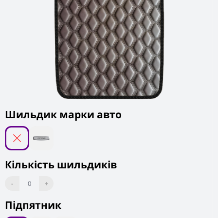
Шильдик марки авто
Кількість шильдиків
-
0
+
Підпятник