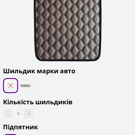
Шильдик марки авто
Кількість шильдиків
-
0
+
Підпятник