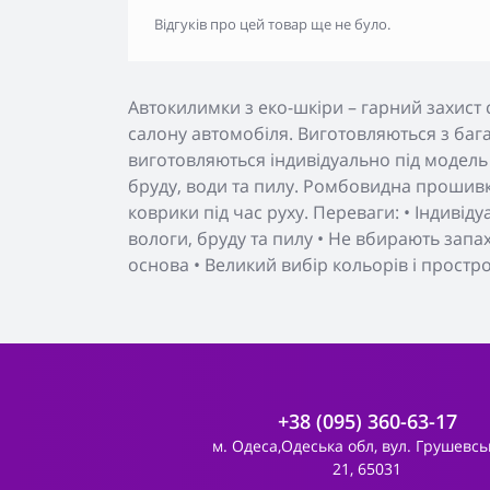
Відгуків про цей товар ще не було.
Автокилимки з еко-шкіри – гарний захист 
салону автомобіля. Виготовляються з бага
виготовляються індивідуально під модель
бруду, води та пилу. Ромбовидна прошивк
коврики під час руху. Переваги: • Індивід
вологи, бруду та пилу • Не вбирають запа
основа • Великий вибір кольорів і простр
+38 (095) 360-63-17
м. Одеса,Одеська обл, вул. Грушевсь
21, 65031