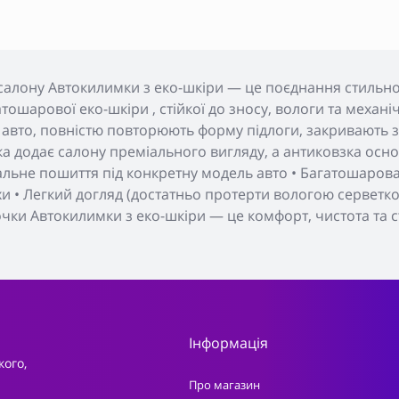
салону Автокилимки з еко-шкіри — це поєднання стильног
тошарової еко-шкіри , стійкої до зносу, вологи та меха
 авто, повністю повторюють форму підлоги, закривають з
а додає салону преміального вигляду, а антиковзка основ
уальне пошиття під конкретну модель авто • Багатошарова 
хи • Легкий догляд (достатньо протерти вологою серветкою
очки Автокилимки з еко-шкіри — це комфорт, чистота та с
Інформація
кого,
Про магазин