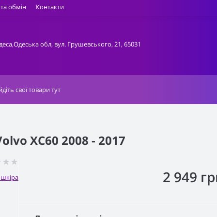
та обмін
Контакти
деса,Одеська обл, вул. Грушевського, 21, 65031
lvo XC60 2008 - 2017
2 949 гр
ошкіра