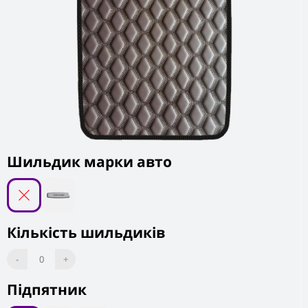
Шильдик марки авто
Кількість шильдиків
-
0
+
Підпятник