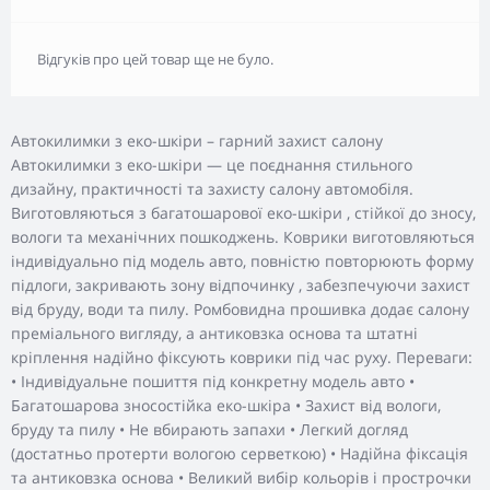
Відгуків про цей товар ще не було.
Автокилимки з еко-шкіри – гарний захист салону
Автокилимки з еко-шкіри — це поєднання стильного
дизайну, практичності та захисту салону автомобіля.
Виготовляються з багатошарової еко-шкіри , стійкої до зносу,
вологи та механічних пошкоджень. Коврики виготовляються
індивідуально під модель авто, повністю повторюють форму
підлоги, закривають зону відпочинку , забезпечуючи захист
від бруду, води та пилу. Ромбовидна прошивка додає салону
преміального вигляду, а антиковзка основа та штатні
кріплення надійно фіксують коврики під час руху. Переваги:
• Індивідуальне пошиття під конкретну модель авто •
Багатошарова зносостійка еко-шкіра • Захист від вологи,
бруду та пилу • Не вбирають запахи • Легкий догляд
(достатньо протерти вологою серветкою) • Надійна фіксація
та антиковзка основа • Великий вибір кольорів і прострочки