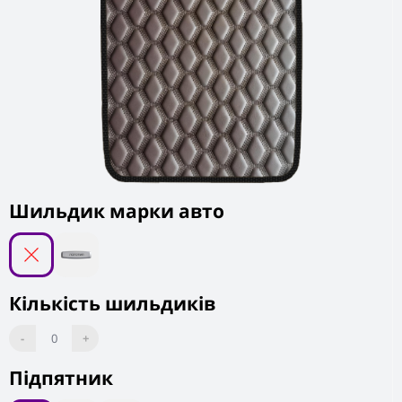
Шильдик марки авто
Кількість шильдиків
-
0
+
Підпятник