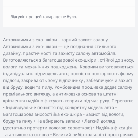
Відгуків про цей товар ще не було.
Автокилимки з еко-шкіри – гарний захист салону
Автокилимки з еко-шкіри — це поєднання стильного
дизайну, практичності та захисту салону автомобіля.
Виготовляються з багатошарової еко-шкіри , стійкої до зносу,
вологи та механічних пошкоджень. Коврики виготовляються
індивідуально під модель авто, повністю повторюють форму
підлоги, закривають зону відпочинку , забезпечуючи захист
від бруду, води та пилу. Ромбовидна прошивка додає салону
преміального вигляду, а антиковзка основа та штатні
кріплення надійно фіксують коврики під час руху. Переваги:
• Індивідуальне пошиття під конкретну модель авто •
Багатошарова зносостійка еко-шкіра • Захист від вологи,
бруду та пилу • Не вбирають запахи • Легкий догляд
(достатньо протерти вологою серветкою) • Надійна фіксація
та антиковзка основа • Великий вибір кольорів і прострочки